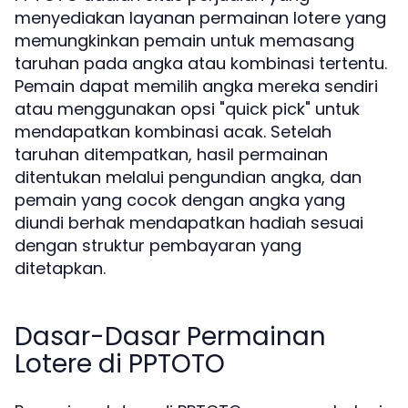
menyediakan layanan permainan lotere yang
memungkinkan pemain untuk memasang
taruhan pada angka atau kombinasi tertentu.
Pemain dapat memilih angka mereka sendiri
atau menggunakan opsi "quick pick" untuk
mendapatkan kombinasi acak. Setelah
taruhan ditempatkan, hasil permainan
ditentukan melalui pengundian angka, dan
pemain yang cocok dengan angka yang
diundi berhak mendapatkan hadiah sesuai
dengan struktur pembayaran yang
ditetapkan.
Dasar-Dasar Permainan
Lotere di PPTOTO