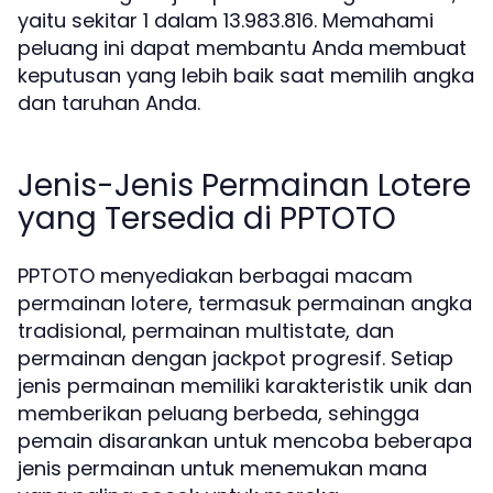
yaitu sekitar 1 dalam 13.983.816. Memahami
peluang ini dapat membantu Anda membuat
keputusan yang lebih baik saat memilih angka
dan taruhan Anda.
Jenis-Jenis Permainan Lotere
yang Tersedia di PPTOTO
PPTOTO menyediakan berbagai macam
permainan lotere, termasuk permainan angka
tradisional, permainan multistate, dan
permainan dengan jackpot progresif. Setiap
jenis permainan memiliki karakteristik unik dan
memberikan peluang berbeda, sehingga
pemain disarankan untuk mencoba beberapa
jenis permainan untuk menemukan mana